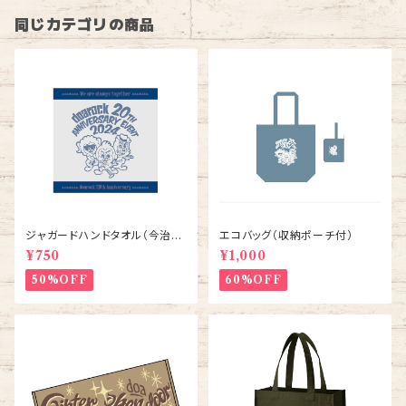
同じカテゴリの商品
ジャガードハンドタオル（今治
エコバッグ（収納ポーチ付）
製）
¥750
¥1,000
50%OFF
60%OFF