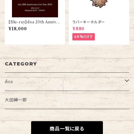
【Blu-ray】doa 20th Anniver
ラバーキーホルダー
sary Live Tour 2024（12/22
¥18,000
¥880
東京・千秋楽）
60%OFF
CATEGORY
doa
Tシャツ・タオル・バッグ・ポーチ
大田紳一郎
キーホルダー・アクスタ・小物
商品一覧に戻る