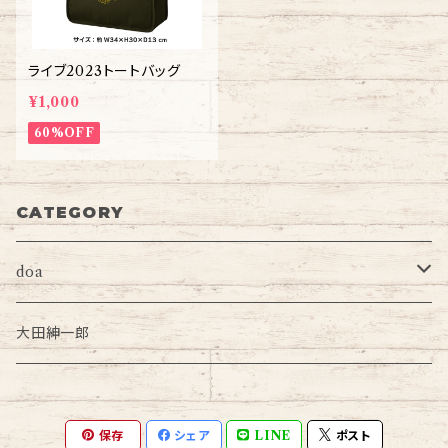
ライブ2023トートバッグ
¥1,000
60%OFF
CATEGORY
doa
Tシャツ・タオル・バッグ・ポーチ
大田紳一郎
キーホルダー・アクスタ・小物
保存
シェア
LINE
ポスト